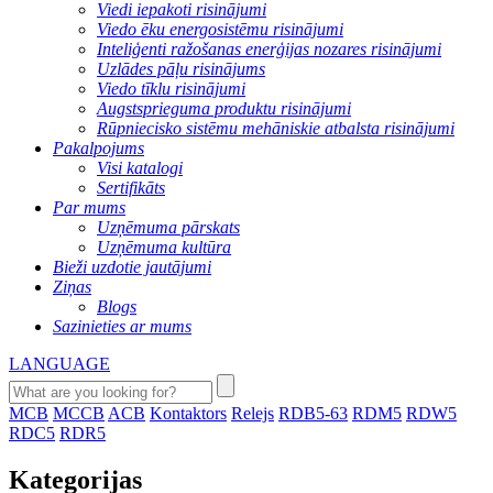
Viedi iepakoti risinājumi
Viedo ēku energosistēmu risinājumi
Inteliģenti ražošanas enerģijas nozares risinājumi
Uzlādes pāļu risinājums
Viedo tīklu risinājumi
Augstsprieguma produktu risinājumi
Rūpniecisko sistēmu mehāniskie atbalsta risinājumi
Pakalpojums
Visi katalogi
Sertifikāts
Par mums
Uzņēmuma pārskats
Uzņēmuma kultūra
Bieži uzdotie jautājumi
Ziņas
Blogs
Sazinieties ar mums
LANGUAGE
MCB
MCCB
ACB
Kontaktors
Relejs
RDB5-63
RDM5
RDW5
RDC5
RDR5
Kategorijas