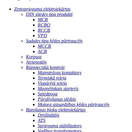
Zemsprieguma elektroiekārtas
DIN sliedes tipa produkti
MCB
RCBO
RCCB
VPD
Sadales tipa ķēdes pārtraucējs
MCCB
ACB
Korpuss
Atvienotājs
Rūpnieciskā kontrole
Maiņstrāvas kontaktors
Termiskā releja
Vispārējā releja
Magnētiskais starteris
Spiedpoga
Pārslēgšanas slēdzis
Motora aizsardzības ķēdes pārtraucējs
Barošanas bloku elektroiekārtas
Drošinātājs
ATS
Sprieguma stabilizators
Vadības transformators