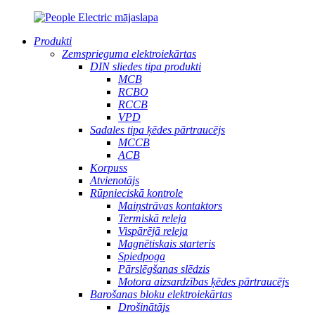
Produkti
Zemsprieguma elektroiekārtas
DIN sliedes tipa produkti
MCB
RCBO
RCCB
VPD
Sadales tipa ķēdes pārtraucējs
MCCB
ACB
Korpuss
Atvienotājs
Rūpnieciskā kontrole
Maiņstrāvas kontaktors
Termiskā releja
Vispārējā releja
Magnētiskais starteris
Spiedpoga
Pārslēgšanas slēdzis
Motora aizsardzības ķēdes pārtraucējs
Barošanas bloku elektroiekārtas
Drošinātājs