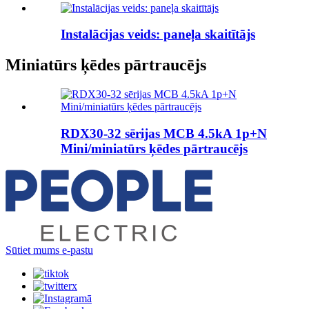
Instalācijas veids: paneļa skaitītājs
Miniatūrs ķēdes pārtraucējs
RDX30-32 sērijas MCB 4.5kA 1p+N
Mini/miniatūrs ķēdes pārtraucējs
Sūtiet mums e-pastu