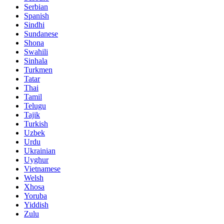
Serbian
Spanish
Sindhi
Sundanese
Shona
Swahili
Sinhala
Turkmen
Tatar
Thai
Tamil
Telugu
Tajik
Turkish
Uzbek
Urdu
Ukrainian
Uyghur
Vietnamese
Welsh
Xhosa
Yoruba
Yiddish
Zulu