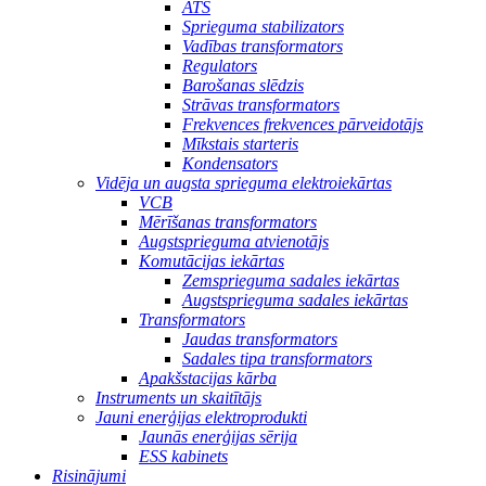
ATS
Sprieguma stabilizators
Vadības transformators
Regulators
Barošanas slēdzis
Strāvas transformators
Frekvences frekvences pārveidotājs
Mīkstais starteris
Kondensators
Vidēja un augsta sprieguma elektroiekārtas
VCB
Mērīšanas transformators
Augstsprieguma atvienotājs
Komutācijas iekārtas
Zemsprieguma sadales iekārtas
Augstsprieguma sadales iekārtas
Transformators
Jaudas transformators
Sadales tipa transformators
Apakšstacijas kārba
Instruments un skaitītājs
Jauni enerģijas elektroprodukti
Jaunās enerģijas sērija
ESS kabinets
Risinājumi